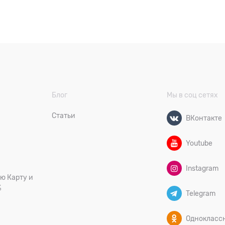
Блог
Мы в соц сетях
Статьи
ВКонтакте
Youtube
Instagram
ю Карту и
%
Telegram
Однокласс