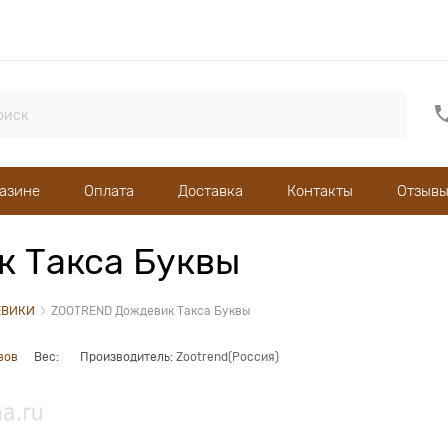
газине
Оплата
Доставка
Контакты
Отзывы
 Такса Буквы
ЕВИКИ
ZOOTREND Дождевик Такса Буквы
вов
Вес:
Производитель:
Zootrend(Россия)