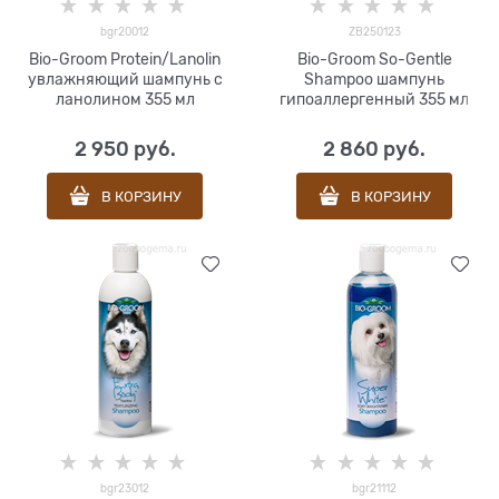
bgr20012
ZB250123
Bio-Groom Protein/Lanolin
Bio-Groom So-Gentle
увлажняющий шампунь с
Shampoo шампунь
ланолином 355 мл
гипоаллергенный 355 мл
2 950
 руб.
2 860
 руб.
В КОРЗИНУ
В КОРЗИНУ
bgr23012
bgr21112