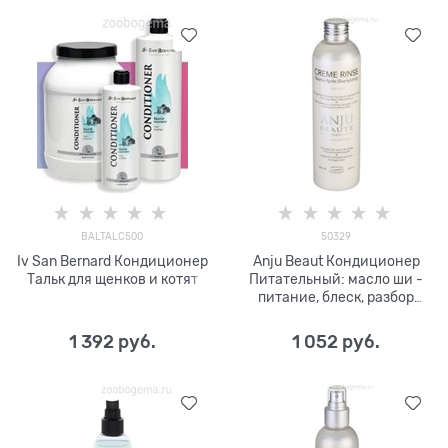
BALTALC500
50329
Iv San Bernard Кондиционер
Anju Beaut Кондиционер
Тальк для щенков и котят
Питательный: масло ши -
питание, блеск, разбор
колтунов 1:5
1 392
 руб.
1 052
 руб.