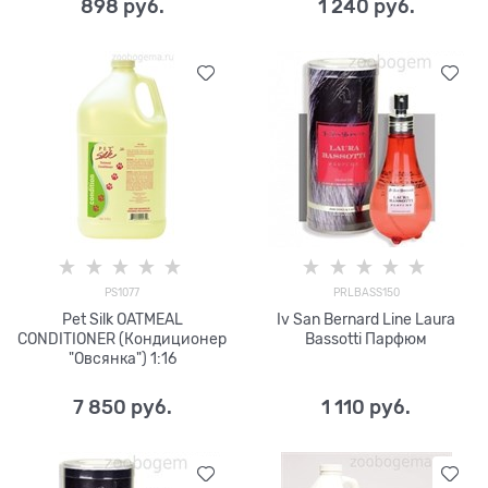
898
 руб.
1 240
 руб.
PS1077
PRLBASS150
Pet Silk OATMEAL
Iv San Bernard Line Laura
CONDITIONER (Кондиционер
Bassotti Парфюм
"Овсянка") 1:16
7 850
 руб.
1 110
 руб.