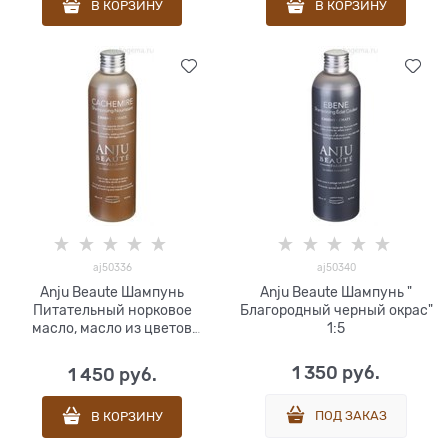
В КОРЗИНУ
В КОРЗИНУ
aj50336
aj50340
Anju Beaute Шампунь
Anju Beaute Шампунь "
Питательный норковое
Благородный черный окрас"
масло, масло из цветов
1:5
тиаре, кашемир 1:5
1 350
 руб.
1 450
 руб.
ПОД ЗАКАЗ
В КОРЗИНУ