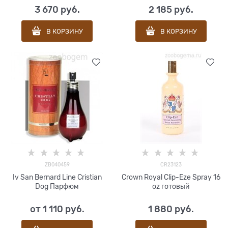
3 670
 руб.
2 185
 руб.
В КОРЗИНУ
В КОРЗИНУ
ZB040459
CR23123
Iv San Bernard Line Cristian
Crown Royal Clip-Eze Spray 16
Dog Парфюм
oz готовый
от
1 110
 руб.
1 880
 руб.