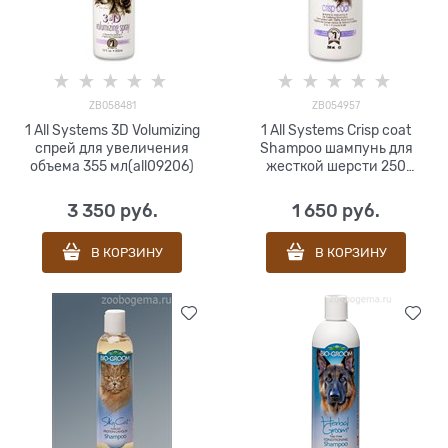
ZB058481
ZB054957
1 All Systems 3D Volumizing
1 All Systems Crisp coat
спрей для увеличения
Shampoo шампунь для
объема 355 мл(all09206)
жесткой шерсти 250
мл(all00301)
3 350
 руб.
1 650
 руб.
В КОРЗИНУ
В КОРЗИНУ