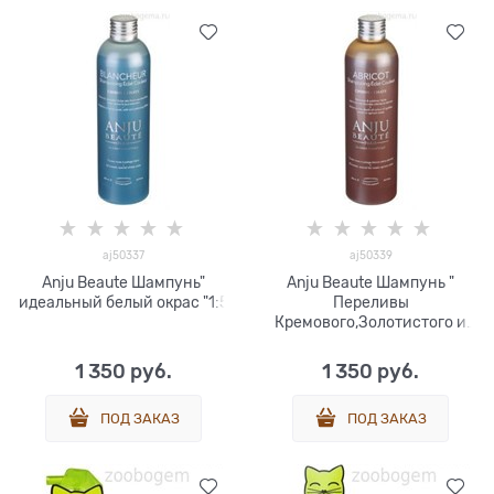
aj50337
aj50339
Anju Beaute Шампунь"
Anju Beaute Шампунь "
идеальный белый окрас "1:5
Переливы
Кремового,Золотистого и
Персикового окраса 1:5
1 350
 руб.
1 350
 руб.
ПОД ЗАКАЗ
ПОД ЗАКАЗ