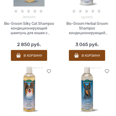
ZB042459
bgr24012
Bio-Groom Silky Cat Shampoo
Bio-Groom Herbal Groom
кондиционирующий
Shampoo
шампунь для кошек с
кондиционирующий
протеином и ланолином 237
шампунь травяной без
мл(bgr20008)
сульфатов 355 мл
2 850
 руб.
3 065
 руб.
В КОРЗИНУ
В КОРЗИНУ