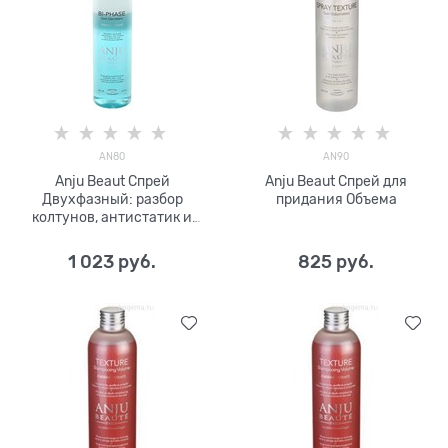
AN80
AN90
Anju Beaut Спрей
Anju Beaut Спрей для
Двухфазный: разбор
придания Объема
колтунов, антистатик и
блеск
1 023
 руб.
825
 руб.