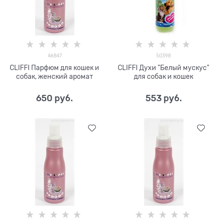
46847
50398
CLIFFI Парфюм для кошек и
CLIFFI Духи "Белый мускус"
собак, женский аромат
для собак и кошек
650
 руб.
553
 руб.