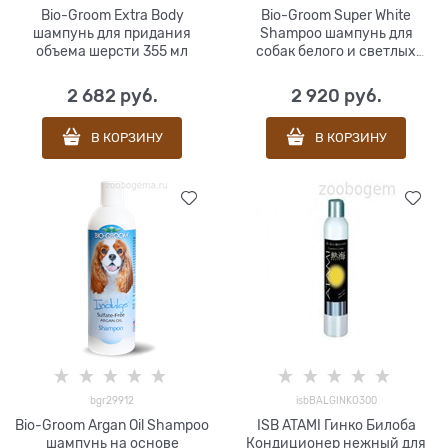
Bio-Groom Extra Body
Bio-Groom Super White
шампунь для придания
Shampoo шампунь для
объема шерсти 355 мл
собак белого и светлых
окрасов 355 мл
2 682
 руб.
2 920
 руб.
В КОРЗИНУ
В КОРЗИНУ
bgr29912
isbBALGINKO300
Bio-Groom Argan Oil Shampoo
ISB ATAMI Гинко Билоба
шампунь на основе
Кондиционер нежный для