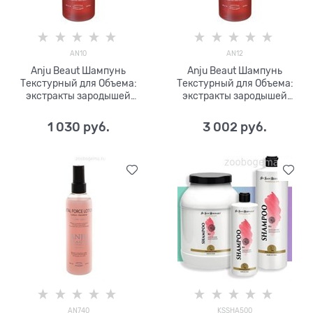
AN10
AN12
Anju Beaut Шампунь
Anju Beaut Шампунь
Текстурный для Объема:
Текстурный для Объема:
экстракты зародышей
экстракты зародышей
пшеницы и бамбука, 1:5
пшеницы и бамбука, 1:5
1 030
 руб.
3 002
 руб.
AN740
KSSHA500