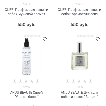
46848
46849
CLIFFI Парфюм для кошек и
CLIFFI Парфюм для кошек и
собак, мужской аромат
собак, аромат унисекс
650
 руб.
650
 руб.
AN910
AN960
ANJU BEAUTE Спрей
ANJU BEAUTE Духи для
"Ультра-блеск"
собак и кошек "Ваниль"