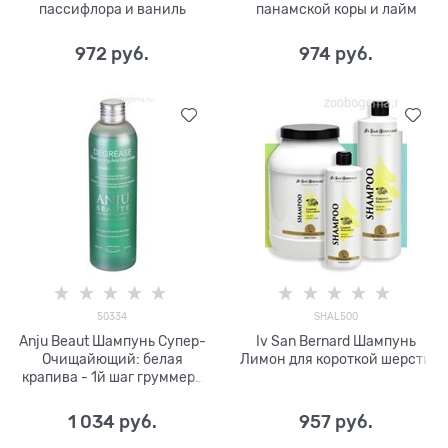
пассифлора и ваниль
панамской коры и лайм
972
 руб.
974
 руб.
50334
SHAL500
Anju Beaut Шампунь Супер-
Iv San Bernard Шампунь
Очищайющий: белая
Лимон для короткой шерсти
крапива - 1й шаг груммера
1:5
1 034
 руб.
957
 руб.