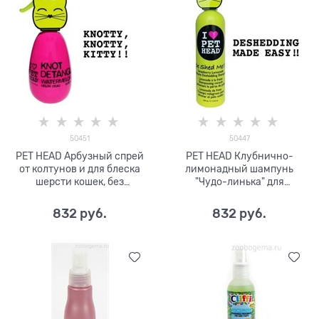
50451
50447
PET HEAD Арбузный спрей
PET HEAD Клубнично-
от колтунов и для блеска
лимонадный шампунь
шерсти кошек, без
"Чудо-линька" для
сульфатов и парабенов
линяющих кошек, без
сульфатов и парабенов
832
 руб.
832
 руб.