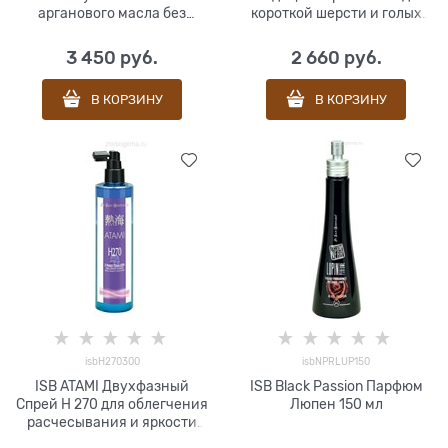
арганового масла без
короткой шерсти и голых
сульфатов 355 мл
пород 300 мл
3 450
 руб.
2 660
 руб.
В КОРЗИНУ
В КОРЗИНУ
isbH270300
isbNPRLUP150
ISB ATAMI Двухфазный
ISB Black Passion Парфюм
Спрей Н 270 для облегчения
Люпен 150 мл
расчесывания и яркости
окраса 300 мл