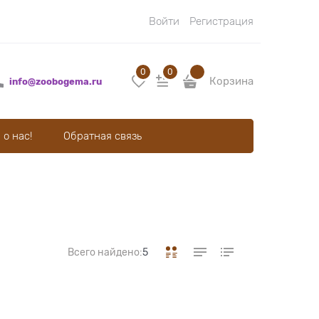
Войти
Регистрация
0
0
Корзина
info@zoobogema.ru
 о нас!
Обратная связь
Всего найдено:
5