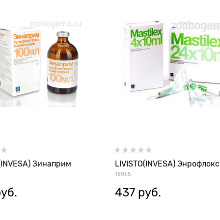
(INVESA) Зинаприм
LIVISTO(INVESA) Энрофлокс
18065
руб.
437
 руб.