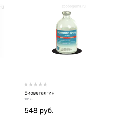
Биоветалгин
10175
548
 руб.