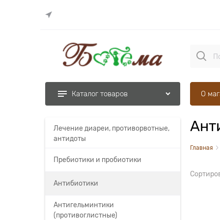
О ма
Каталог товаров
Ант
Лечение диареи, противорвотные,
антидоты
Главная
Пребиотики и пробиотики
Сортиро
Антибиотики
Антигельминтики
(противоглистные)