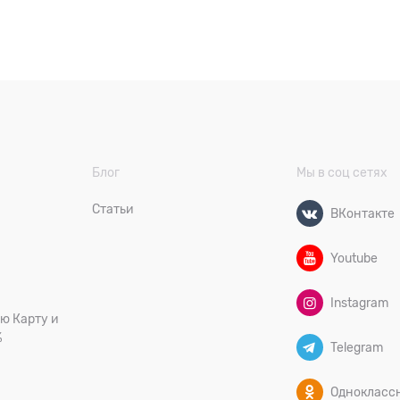
Блог
Мы в соц сетях
Статьи
ВКонтакте
Youtube
Instagram
ю Карту и
%
Telegram
Однокласс