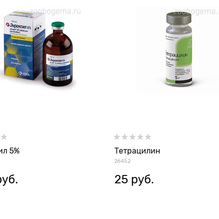
ил 5%
Тетрацилин
26452
руб.
25
 руб.