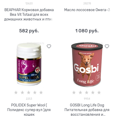
12620
28278
BEAPHAR Кормовая добавка
Масло лососевое Омега-3
Bea Vit Totaal для всех
домашних животных и птиц
582
 руб.
1 080
 руб.
2253
9954
POLIDEX Super Wool (
GOSBI Long Life Dog
Полидекс супер вул )для
Питательная добавка для
кошек
восстановления и