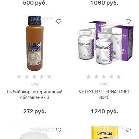
500
 руб.
1 080
 руб.
21790
58419
Рыбий жир ветеринарный
VETEXPERT ГЕРИАТИВЕТ
обогащенный
№45
272
 руб.
1 240
 руб.