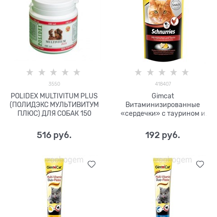
3550
418407
POLIDEX MULTIVITUM PLUS
Gimcat
(ПОЛИДЭКС МУЛЬТИВИТУМ
Витаминизированные
ПЛЮС) ДЛЯ СОБАК 150
«сердечки» с таурином и
курицей с ТГОС для кошек
«Schnurries»
516
 руб.
192
 руб.