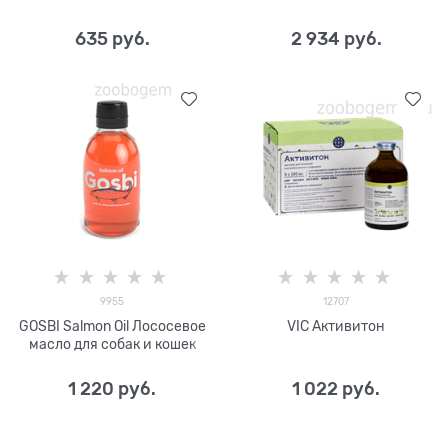
ускорения обмена веществ
у собак
635
 руб.
2 934
 руб.
9955
12707
GOSBI Salmon Oil Лососевое
VIC Активитон
масло для собак и кошек
1 220
 руб.
1 022
 руб.