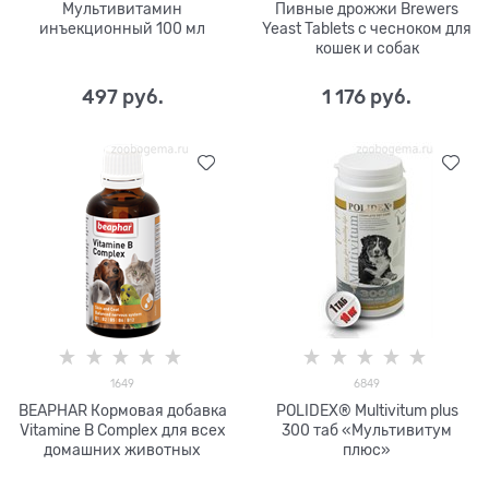
Мультивитамин
Пивные дрожжи Brewers
инъекционный 100 мл
Yeast Tablets с чесноком для
кошек и собак
497
 руб.
1 176
 руб.
1649
6849
BEAPHAR Кормовая добавка
POLIDEX® Multivitum plus
Vitamine B Complex для всех
300 таб «Мультивитум
домашних животных
плюс»