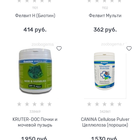
1101
1102
Фелвит Н (Биотин)
Фелвит Мульти
414
 руб.
362
 руб.
338469
342861
KRUTER-DOC Почки и
СANINA Cellulose Pulver
мочевой пузырь
Целлюлоза (порошок)
1 950
 руб.
1 530
 руб.