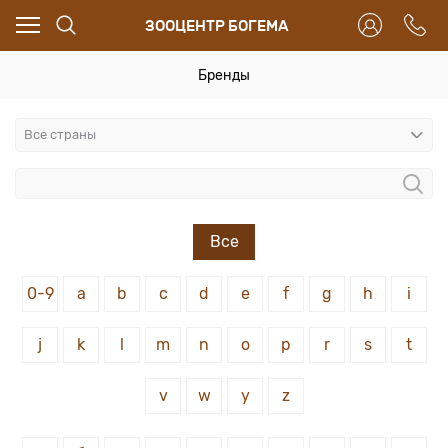
ЗООЦЕНТР БОГЕМА
Бренды
Все
0-9
a
b
c
d
e
f
g
h
i
j
k
l
m
n
o
p
r
s
t
v
w
y
z