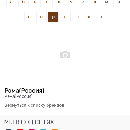
а
б
в
г
д
з
к
л
м
н
о
п
р
с
ф
х
э
Рэма(Россия)
Рэма(Россия)
Вернуться к списку брендов
МЫ В СОЦ СЕТЯХ