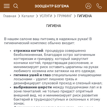
ЗООЦЕНТР БОГЕМА
Главная
Каталог
УСЛУГИ
ГРУМИНГ
ГИГИЕНА
ГИГИЕНА
В нашем салоне ваш питомец в надежных руках! В
гигиенический комплекс обычно входит:
стрижка когтей
: процедура совершенно
безболезненная, благодаря остро заточенным
когтерезам и гриндеру, который закруглит
кончики когтей, предотвращая расслоение, и
минимизирует риск оставить царапины на руках
любимого хозяина или затяжки на его одежде;
гигиена ушей и глаз
специальными очищающими
лосьонами - удалит лишнюю грязь и
дезинфицирует слуховой проход и слезный канал;
выбривание шерсти
между подушечками лап и в
зоне гениталий: не только придаст опрятный
внешний вид, но и минимизирует риск развития
бактерий в труднодоступных и склонных к этому
зонах;