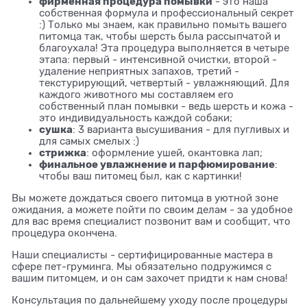
фирменная процедура помывки
- это наша
собственная формула и профессиональный секрет
:) Только мы знаем, как правильно помыть вашего
питомца так, чтобы шерсть была рассыпчатой и
благоухала! Эта процедура выполняется в четыре
этапа: первый - интенсивной очистки, второй -
удаление неприятных запахов, третий -
текстурирующий, четвертый - увлажняющий. Для
каждого животного мы составляем его
собственный план помывки - ведь шерсть и кожа -
это индивидуальность каждой собаки;
сушка
: 3 варианта высушивания - для пугливых и
для самых смелых :)
стрижка
: оформление ушей, окантовка лап;
финальное увлажнение и парфюмирование
:
чтобы ваш питомец был, как с картинки!
Вы можете дождаться своего питомца в уютной зоне
ожидания, а можете пойти по своим делам - за удобное
для вас время специалист позвонит вам и сообщит, что
процедура окончена.
Наши специалисты - сертифицированные мастера в
сфере пет-груминга. Мы обязательно подружимся с
вашим питомцем, и он сам захочет придти к нам снова!
Консультация по дальнейшему уходу после процедуры