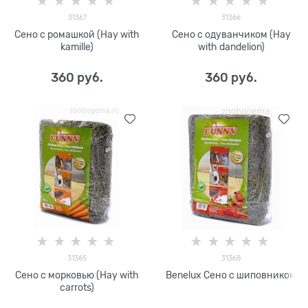
31367
31366
Сено с ромашкой (Hay with
Сено с одуванчиком (Hay
kamille)
with dandelion)
360
 руб.
360
 руб.
31365
31368
Сено с морковью (Hay with
Benelux Сено с шиповником
carrots)