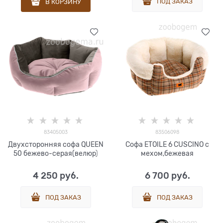
ПОД ЗАКАЗ
В КОРЗИНУ
83405003
83506098
Двухсторонняя софа QUEEN
Софа ETOILE 6 CUSCINO с
50 бежево-серая(велюр)
мехом,бежевая
4 250
 руб.
6 700
 руб.
ПОД ЗАКАЗ
ПОД ЗАКАЗ