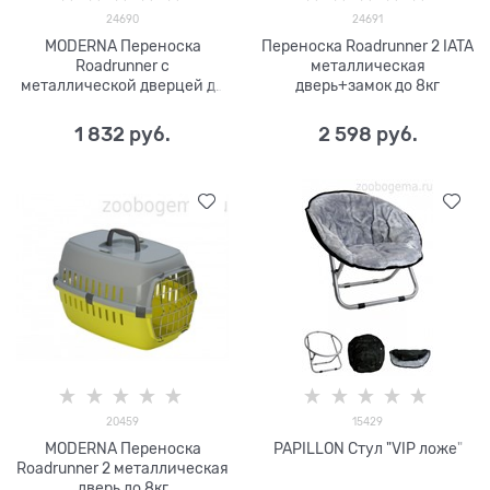
24690
24691
MODERNA Переноска
Переноска Roadrunner 2 IATA
Roadrunner с
металлическая
металлической дверцей до
дверь+замок до 8кг
5 кг
1 832
 руб.
2 598
 руб.
20459
15429
MODERNA Переноска
PAPILLON Стул "VIP ложе"
Roadrunner 2 металлическая
дверь до 8кг