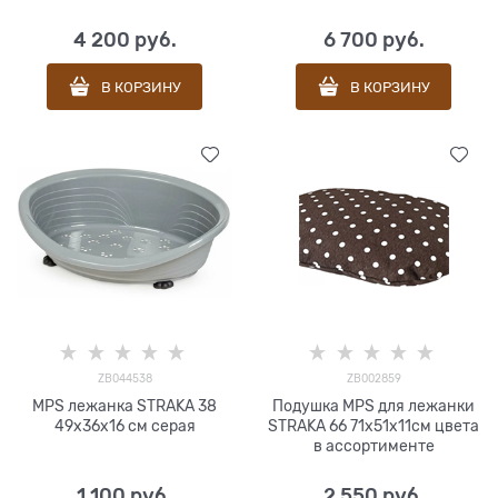
4 200
 руб.
6 700
 руб.
В КОРЗИНУ
В КОРЗИНУ
ZB044538
ZB002859
MPS лежанка STRAKA 38
Подушка MPS для лежанки
49х36х16 см серая
STRAKA 66 71x51x11см цвета
в ассортименте
1 100
 руб.
2 550
 руб.