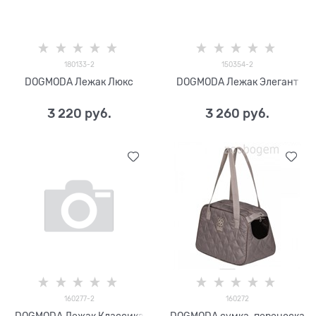
180133-2
150354-2
DOGMODA Лежак Люкс
DOGMODA Лежак Элегант
3 220
 руб.
3 260
 руб.
160277-2
160272
DOGMODA Лежак Классика
DOGMODA сумка-переноска