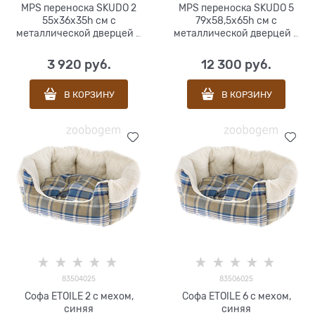
MPS переноска SKUDO 2
MPS переноска SKUDO 5
55х36х35h см с
79х58,5х65h см с
металлической дверцей с
металлической дверцей с
замком серая
замком серая
3 920
 руб.
12 300
 руб.
В КОРЗИНУ
В КОРЗИНУ
83504025
83506025
Софа ETOILE 2 с мехом,
Софа ETOILE 6 с мехом,
синяя
синяя