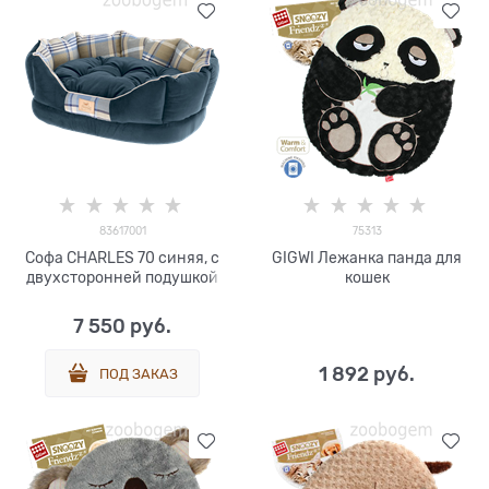
83617001
75313
Софа CHARLES 70 синяя, с
GIGWI Лежанка панда для
двухсторонней подушкой
кошек
7 550
 руб.
1 892
 руб.
ПОД ЗАКАЗ