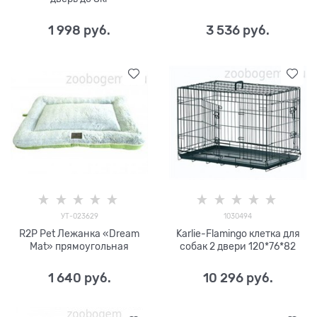
1 998
 руб.
3 536
 руб.
УТ-023629
1030494
R2P Pet Лежанка «Dream
Karlie-Flamingo клетка для
Mat» прямоугольная
собак 2 двери 120*76*82
1 640
 руб.
10 296
 руб.