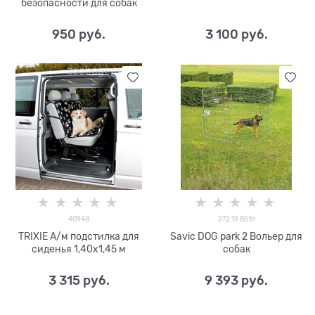
безопасности для собак
950
 руб.
3 100
 руб.
40948
272.19.851п
TRIXIE А/м подстилка для
Savic DOG park 2 Вольер для
сиденья 1,40х1,45 м
собак
3 315
 руб.
9 393
 руб.