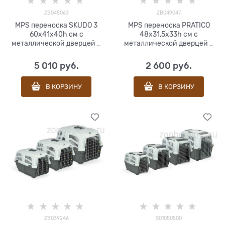
ZB045063
ZB049047
MPS переноска SKUDO 3
MPS переноска PRATICO
60х41х40h см с
48х31,5х33h см с
металлической дверцей с
металлической дверцей в
замком серая
ассортименте(S01140100)
5 010
 руб.
2 600
 руб.
В КОРЗИНУ
В КОРЗИНУ
ZB039246
S01050500