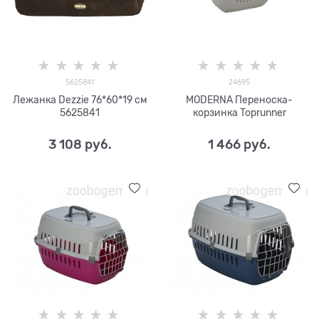
5625841
24695
Лежанка Dezzie 76*60*19 см
MODERNA Переноска-
5625841
корзинка Toprunner
3 108
 руб.
1 466
 руб.