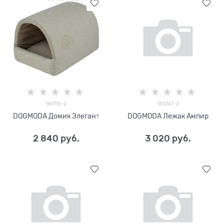
160116-2
160267-2
DOGMODA Домик Элегант
DOGMODA Лежак Ампир
2 840
 руб.
3 020
 руб.