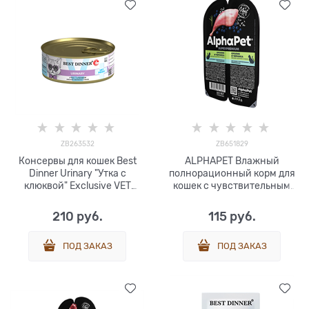
ZB263532
ZB651829
Консервы для кошек Best
ALPHAPET Влажный
Dinner Urinary "Утка с
полнорационный корм для
клюквой" Exclusive VET
кошек с чувствительным
PROFI 100 гр
пищеварением с кроликом
и черникой в соусе 80 гр
210
 руб.
115
 руб.
ПОД ЗАКАЗ
ПОД ЗАКАЗ