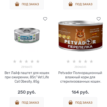
ПОД ЗАКАЗ
ПОД ЗАКАЗ
ZB106473
ZB046543
Вет Лайф паштет для кошек
Petvador Полнорационный
при ожирении, 85г/ Vet Life
влажный корм для
Cat Obesity, 85g
стерилизованных кошек
всех стадий жизни
(перепелка с клюквой) 100 г
250
 руб.
164
 руб.
ПОД ЗАКАЗ
ПОД ЗАКАЗ