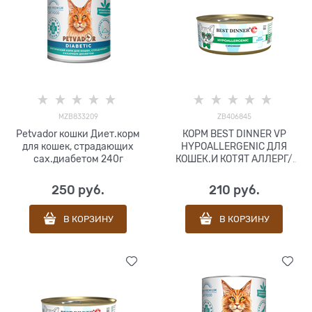
MZB833209
ZB406845
Petvador кошки Диет.корм
КОРМ BEST DINNER VP
для кошек, страдающих
HYPOALLERGENIC ДЛЯ
сах.диабетом 240г
КОШЕК.И КОТЯТ АЛЛЕРГ/
ПИЩ (КРОЛ)100г
250
 руб.
210
 руб.
В КОРЗИНУ
В КОРЗИНУ