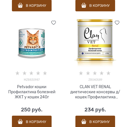
В КОРЗИНУ
В КОРЗИНУ
MZB830987
ZB040589
Petvador кошки
CLAN VET RENAL
Профилактика болезней
диетические консервы д/
ЖКТ у кошек 240г
кошек Профилактика
болезней почек 240г
250
 руб.
234
 руб.
В КОРЗИНУ
В КОРЗИНУ