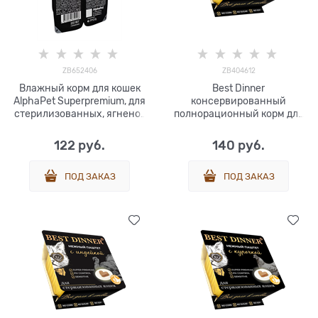
ZB652406
ZB404612
Влажный корм для кошек
Best Dinner
AlphaPet Superpremium, для
консервированный
стерилизованных, ягненок
полнорационный корм для
и сердце, 80 г
взрослых и
стерилизованных кошек.
122
 руб.
140
 руб.
Паштет с говядиной 100 г.
ПОД ЗАКАЗ
ПОД ЗАКАЗ