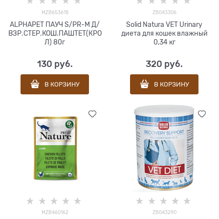
MZB653618
ZB043306
ALPHAPET ПАУЧ S/PR-M Д/
Solid Natura VET Urinary
ВЗР.СТЕР.КОШ.ПАШТЕТ(КРО
диета для кошек влажный
Л) 80г
0,34 кг
130
 руб.
320
 руб.
В КОРЗИНУ
В КОРЗИНУ
MZB460162
ZB043290