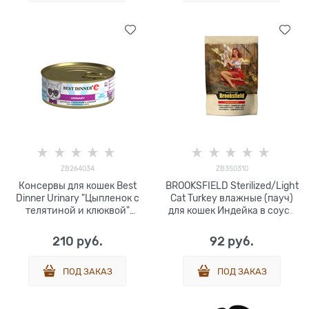
ZB264034
ZB350310
Консервы для кошек Best
BROOKSFIELD Sterilized/Light
Dinner Urinary "Цыпленок с
Cat Turkey влажные (пауч)
телятиной и клюквой"
для кошек Индейка в соусе
Exclusive VET PROFI 100 гр
85г
210
 руб.
92
 руб.
ПОД ЗАКАЗ
ПОД ЗАКАЗ