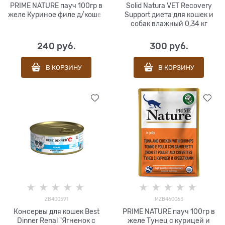
PRIME NATURE пауч 100гр в
Solid Natura VET Recovery
желе Куриное филе д/кошек
Support диета для кошек и
собак влажный 0,34 кг
240
 руб.
300
 руб.
В КОРЗИНУ
В КОРЗИНУ
ZB400591
MZB460063
Консервы для кошек Best
PRIME NATURE пауч 100гр в
Dinner Renal "Ягненок с
желе Тунец с курицей и