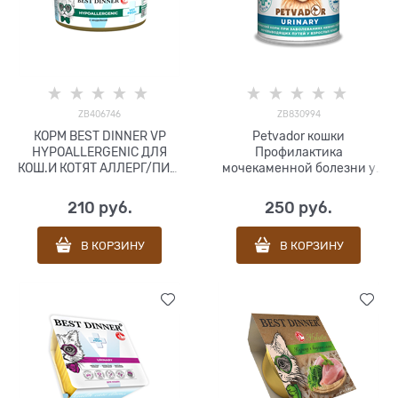
ZB406746
ZB830994
КОРМ BEST DINNER VP
Petvador кошки
HYPOALLERGENIC ДЛЯ
Профилактика
КОШ.И КОТЯТ АЛЛЕРГ/ПИЩ
мочекаменной болезни у
(ИНДЕЙКА) 100г
кошек 240г
210
 руб.
250
 руб.
В КОРЗИНУ
В КОРЗИНУ