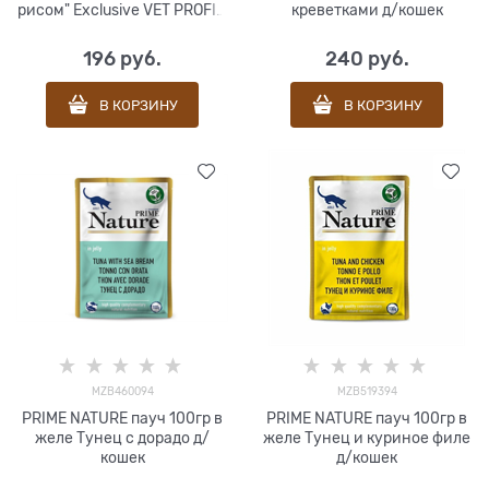
рисом" Exclusive VET PROFI -
креветками д/кошек
0,1 кг
196
 руб.
240
 руб.
В КОРЗИНУ
В КОРЗИНУ
MZB460094
MZB519394
PRIME NATURE пауч 100гр в
PRIME NATURE пауч 100гр в
желе Тунец с дорадо д/
желе Тунец и куриное филе
кошек
д/кошек