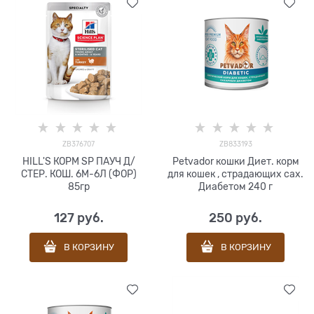
ZB376707
ZB833193
HILL'S КОРМ SP ПАУЧ Д/
Petvador кошки Диет. корм
СТЕР. КОШ. 6М-6Л (ФОР)
для кошек , страдающих сах.
85гр
Диабетом 240 г
127
 руб.
250
 руб.
В КОРЗИНУ
В КОРЗИНУ