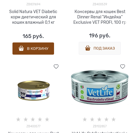
ZB831694
ZB400539
Solid Natura VET Diabetic
Консервы для кошек Best
корм диетический для
Dinner Renal "Индейка"
кошек влажный 0,1 кг
Exclusive VET PROFI, 100 гр
196
 руб.
165
 руб.
ПОД ЗАКАЗ
В КОРЗИНУ
ZB400577
ZB102857