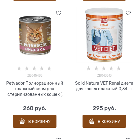
ZB045485
ZB043313
Petvador Полнорационный
Solid Natura VET Renal диета
влажный корм для
для кошек влажный 0,34 кг
стерилизованных кошек (
индейка с клюквой) 240 г
260
 руб.
295
 руб.
В КОРЗИНУ
В КОРЗИНУ