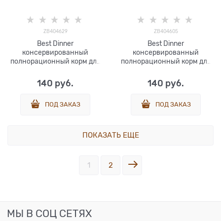
ZB404629
ZB404605
Best Dinner
Best Dinner
консервированный
консервированный
полнорационный корм для
полнорационный корм для
взрослых и
взрослых и
стерилизованных кошек.
стерилизованных кошек.
140
 руб.
140
 руб.
Паштет с индейкой 100 г
Паштет с курицей 100 г.
ПОД ЗАКАЗ
ПОД ЗАКАЗ
ПОКАЗАТЬ ЕЩЕ
1
2
МЫ В СОЦ СЕТЯХ