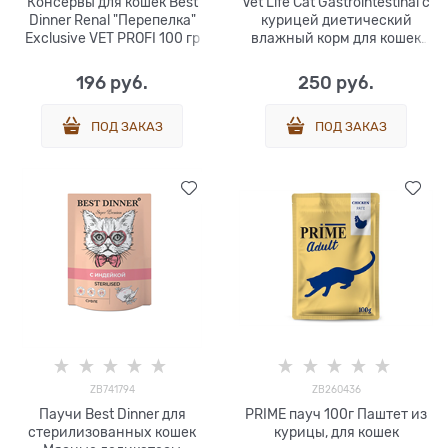
Консервы для кошек Best
Vet Life Cat Gastrointestinal с
Dinner Renal "Перепелка"
курицей диетический
Exclusive VET PROFI 100 гр
влажный корм для кошек
при заболеваниях
желудочно-кишечного
196
 руб.
250
 руб.
тракта 85 гр
ПОД ЗАКАЗ
ПОД ЗАКАЗ
ZB741794
ZB260436
Паучи Best Dinner для
PRIME пауч 100г Паштет из
стерилизованных кошек
курицы, для кошек