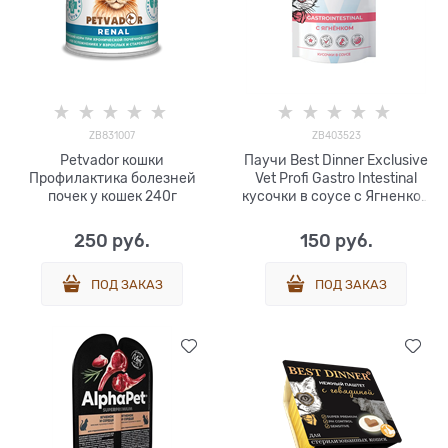
ZB831007
ZB403523
Petvador кошки
Паучи Best Dinner Exclusive
Профилактика болезней
Vet Profi Gastro Intestinal
почек у кошек 240г
кусочки в соусе с Ягненком
0,085 кг
250
 руб.
150
 руб.
ПОД ЗАКАЗ
ПОД ЗАКАЗ