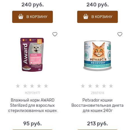
240
 руб.
240
 руб.
В КОРЗИНУ
В КОРЗИНУ
MZB176977
ZB831014
Влажный корм AWARD
Petvador кошки
Sterilized для взрослых
Восстановительная диета
стерилизованных кошек
для кошек 240г
кусочки в соусе с индейкой
85г
95
 руб.
213
 руб.