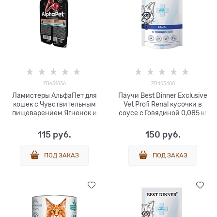
ZB651836
ZB403400
Ламистеры АльфаПет для
Паучи Best Dinner Exclusive
кошек с Чувствительным
Vet Profi Renal кусочки в
пищеварением Ягненок и
соусе с Говядиной 0,085 кг
брусника80г
115
 руб.
150
 руб.
ПОД ЗАКАЗ
ПОД ЗАКАЗ