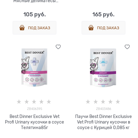
Мясные деликатесы
Sterilised /Суфле С
Индейкой, 85 гр
105
 руб.
165
 руб.
ПОД ЗАКАЗ
ПОД ЗАКАЗ
ZB406395
ZB403486
Best Dinner Exclusive Vet
Паучи Best Dinner Exclusive
Profi Urinary кусочки в соусе
Vet Profi Urinary кусочки в
Телятина85г
соусе с Курицей 0,085 кг