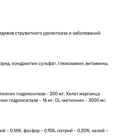
идивов струвитного уролитиаза и заболеваний
лорид, хондроитин сульфат, глюкозамин, витамины,
етионин гидроксилазе - 200 мг; Хелат марганца
ин гидроксилазе – 16 мг; DL-метионин – 3000 мг,
ий – 0,16%; фосфор – 0,15%, натрий – 0,20%; калий –