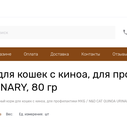
газине
Оплата
Доставка
Контакты
Отзывы
ля кошек с киноа, для п
NARY, 80 гр
ый корм для кошек с киноа, для профилактики МКБ / N&D CAT QUINOA URINAR
в
Вес:
Ед. измерения:
шт