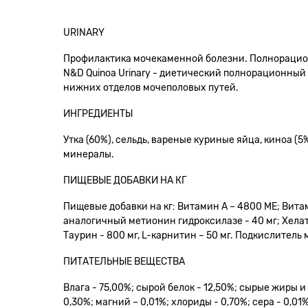
URINARY
Профилактика мочекаменной болезни. Полнорацио
N&D Quinoa Urinary - диетический полнорационный
нижних отделов мочеполовых путей.
ИНГРЕДИЕНТЫ
Утка (60%), сельдь, вареные куриные яйца, киноа (
минералы.
ПИЩЕВЫЕ ДОБАВКИ НА КГ
Пищевые добавки на кг: Витамин А – 4800 МЕ; Витам
аналогичный метионин гидроксилазе - 40 мг; Хелат
Таурин - 800 мг, L-карнитин – 50 мг. Подкислитель м
ПИТАТЕЛЬНЫЕ ВЕЩЕСТВА
Влага - 75,00%; сырой белок - 12,50%; сырые жиры и 
0,30%; магний – 0,01%; хлориды - 0,70%; сера - 0,01%