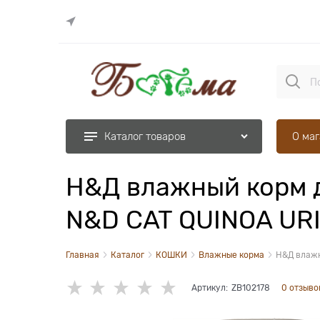
О ма
Каталог товаров
Н&Д влажный корм д
N&D CAT QUINOA URI
Главная
Каталог
КОШКИ
Влажные корма
Н&Д влажн
Артикул:
ZB102178
0 отзыво