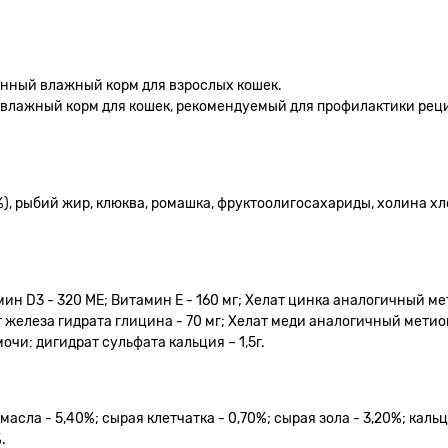
нный влажный корм для взрослых кошек.
 влажный корм для кошек, рекомендуемый для профилактики рец
5%), рыбий жир, клюква, ромашка, фруктоолигосахариды, холина х
ин D3 - 320 МЕ; Витамин Е - 160 мг; Хелат цинка аналогичный м
 железа гидрата глицина - 70 мг; Хелат меди аналогичный метион
очи: дигидрат сульфата кальция – 1,5г.
масла - 5,40%; сырая клетчатка - 0,70%; сырая зола - 3,20%; кальц
.