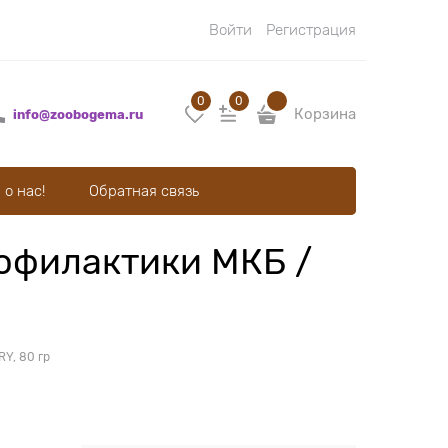
Войти
Регистрация
0
0
Корзина
info@zoobogema.ru
 о нас!
Обратная связь
рофилактики МКБ /
Y, 80 гр