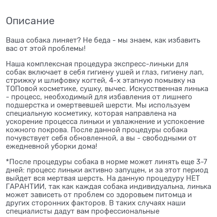
Описание
Ваша собака линяет? Не беда - мы знаем, как избавить
вас от этой проблемы!
Наша комплексная процедура экспресс-линьки для
собак включает в себя гигиену ушей и глаз, гигиену лап,
стрижку и шлифовку когтей, 4-х этапную помывку на
ТОПовой косметике, сушку, вычес. Искусственная линька
- процесс, необходимый для избавления от лишнего
подшерстка и омертвевшей шерсти. Мы используем
специальную косметику, которая направлена на
ускорение процесса линьки и увлажнение и успокоение
кожного покрова. После данной процедуры собака
почувствует себя обновленной, а вы - свободными от
ежедневной уборки дома!
*После процедуры собака в норме может линять еще 3-7
дней: процесс линьки активно запущен, и за этот период
выйдет вся мертвая шерсть. На данную процедуру НЕТ
ГАРАНТИИ, так как каждая собака индивидуальна, линька
может зависеть от проблем со здоровьем питомца и
других сторонних факторов. В таких случаях наши
специалисты дадут вам профессиональные