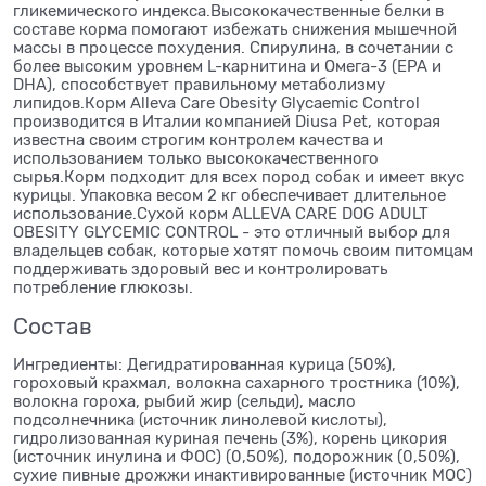
гликемического индекса.Высококачественные белки в
составе корма помогают избежать снижения мышечной
массы в процессе похудения. Спирулина, в сочетании с
более высоким уровнем L-карнитина и Омега-3 (EPA и
DHA), способствует правильному метаболизму
липидов.Корм Alleva Care Obesity Glycaemic Control
производится в Италии компанией Diusa Pet, которая
известна своим строгим контролем качества и
использованием только высококачественного
сырья.Корм подходит для всех пород собак и имеет вкус
курицы. Упаковка весом 2 кг обеспечивает длительное
использование.Сухой корм ALLEVA CARE DOG ADULT
OBESITY GLYCEMIC CONTROL - это отличный выбор для
владельцев собак, которые хотят помочь своим питомцам
поддерживать здоровый вес и контролировать
потребление глюкозы.
Состав
Ингредиенты: Дегидратированная курица (50%),
гороховый крахмал, волокна сахарного тростника (10%),
волокна гороха, рыбий жир (сельди), масло
подсолнечника (источник линолевой кислоты),
гидролизованная куриная печень (3%), корень цикория
(источник инулина и ФОС) (0,50%), подорожник (0,50%),
сухие пивные дрожжи инактивированные (источник МОС)