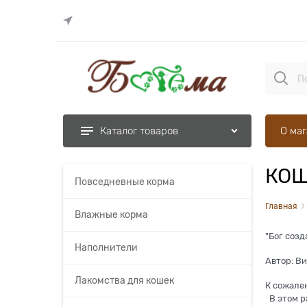
О ма
Каталог товаров
КО
Повседневные корма
Главная
Влажные корма
"Бог созд
Наполнители
Автор: Ви
Лакомства для кошек
К сожале
В этом р