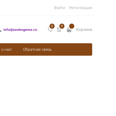
Войти
Регистрация
0
0
Корзина
info@zoobogema.ru
 о нас!
Обратная связь