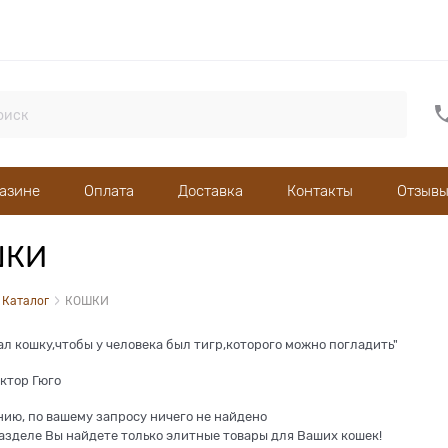
газине
Оплата
Доставка
Контакты
Отзывы
ШКИ
Каталог
КОШКИ
ал кошку,чтобы у человека был тигр,которого можно погладить"
ктор Гюго
нию, по вашему запросу ничего не найдено
азделе Вы найдете только элитные товары для Ваших кошек!